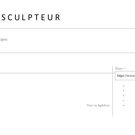
opos
Share
View in lightbox