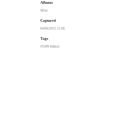
Albums
Méré
Captured
04/06/2015 21:06
Tags
1999
tilleul