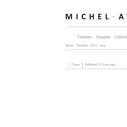
Timeline
Actualité
Collect
Home
/
Timeline
/
2015
/
June
Essay
Published
11 years ago